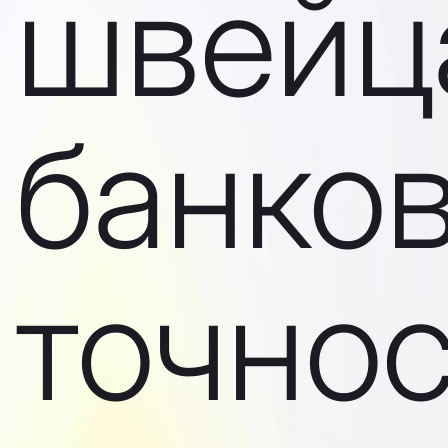
швейц
банко
точно