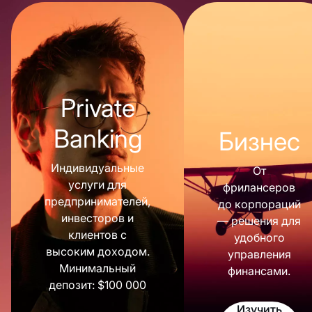
Private
Banking
Бизнес
Индивидуальные
От
услуги для
фрилансеров
предпринимателей,
до корпораций
инвесторов и
— решения для
клиентов с
удобного
высоким доходом.
управления
Минимальный
финансами.
депозит: $100 000
Изучить