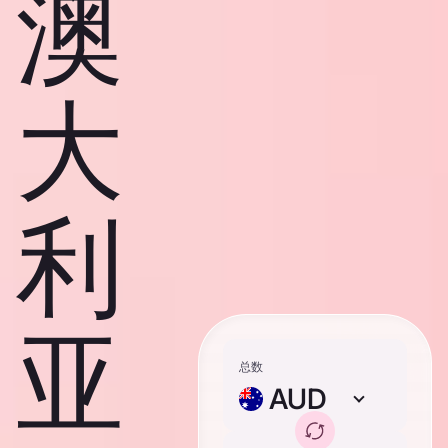
澳
大
利
亚
总数
AUD