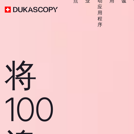
点
业
动
用
诚
应
用
程
序
将
100