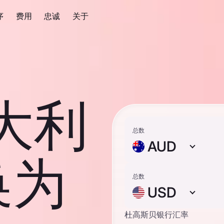
序
费用
忠诚
关于
澳大利
总数
AUD
换为
总数
USD
杜高斯贝银行汇率