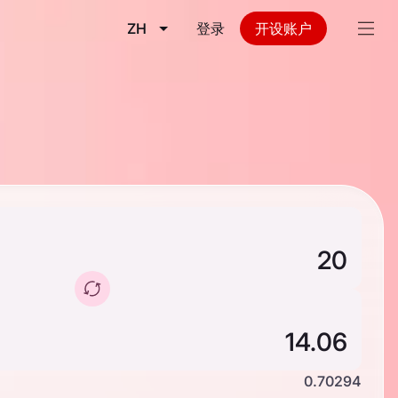
ZH
登录
开设账户
0.70294