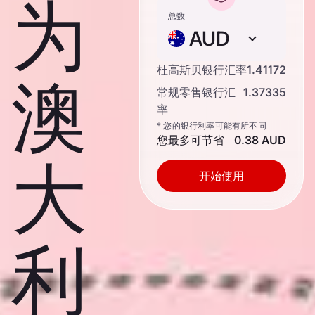
为
总数
AUD
杜高斯贝银行汇率
1.41172
澳
常规零售银行汇
1.37335
率
* 您的银行利率可能有所不同
您最多可节省
0.38 AUD
大
开始使用
利