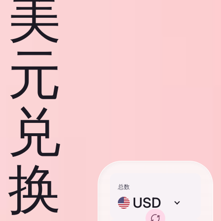
美
元
兑
换
总数
USD