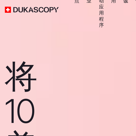
点
业
动
用
诚
应
用
程
序
将
10