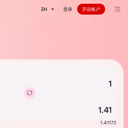
ZH
登录
开设账户
1.41172