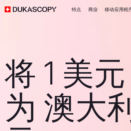
特点
商业
移动应用程
将 1 美
为 澳大