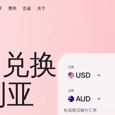
序
费用
忠诚
关于
元 兑换
总数
USD
利亚
总数
AUD
杜高斯贝银行汇率