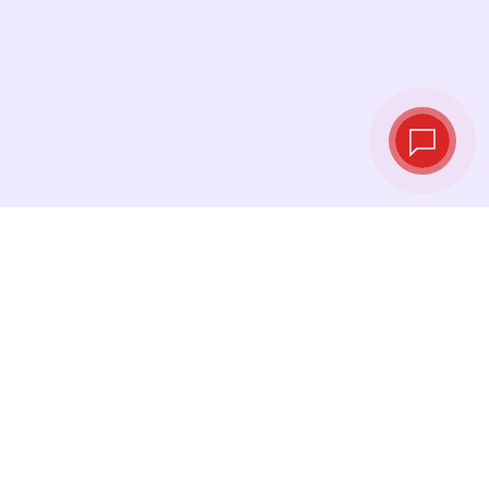
实时汇率
查看最新汇率，并在最佳时机进行兑换