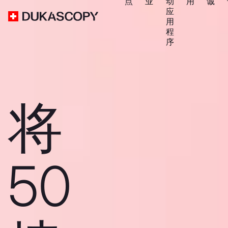
点
业
动
用
诚
应
用
程
序
将
50