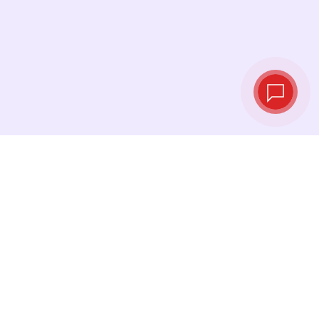
实时汇率
查看最新汇率，并在最佳时机进行兑换