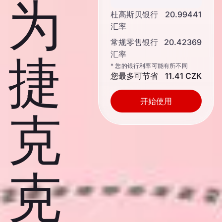
为
杜高斯贝银行
20.99441
汇率
常规零售银行
20.42369
汇率
捷
* 您的银行利率可能有所不同
您最多可节省
11.41 CZK
开始使用
克
克