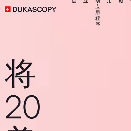
点
业
动
用
诚
应
用
程
序
将
20