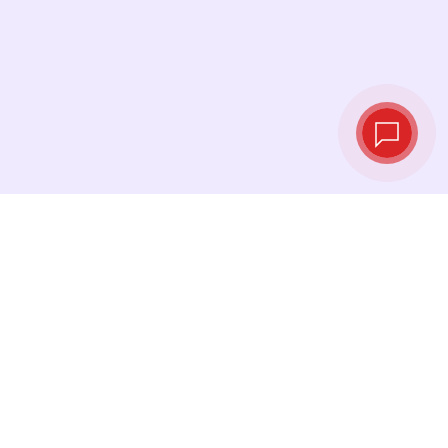
Live exchange
rates