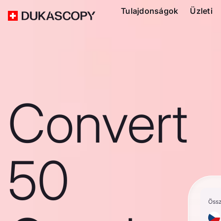
Tulajdonságok
Üzleti
Convert
50
Öss