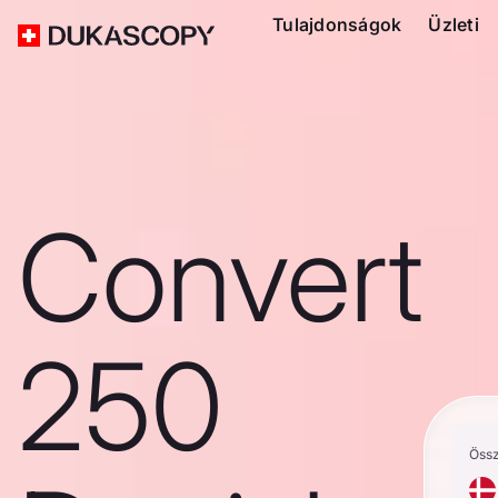
Tulajdonságok
Üzleti
Convert
250
Öss