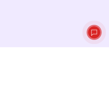
Live exchange
rates