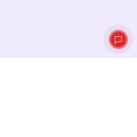
实时汇率
查看最新汇率，并在最佳时机进行兑换