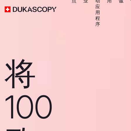
点
业
动
用
诚
应
用
程
序
将
100