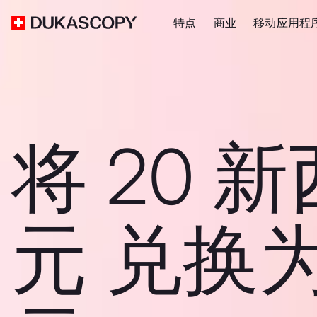
特点
商业
移动应用程
将 20 
元 兑换为