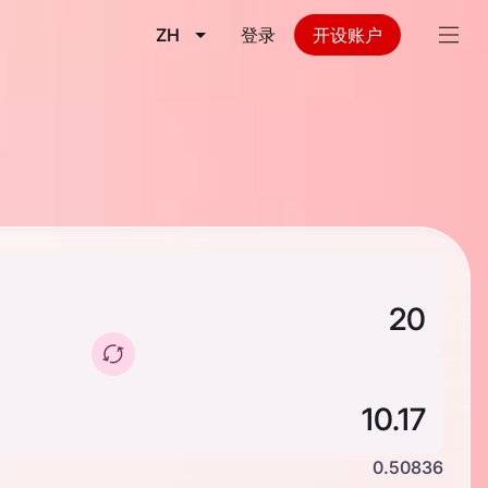
ZH
登录
开设账户
0.50836