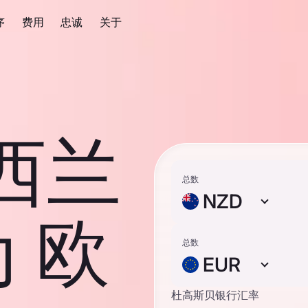
序
费用
忠诚
关于
新西兰
总数
NZD
 欧
总数
EUR
杜高斯贝银行汇率