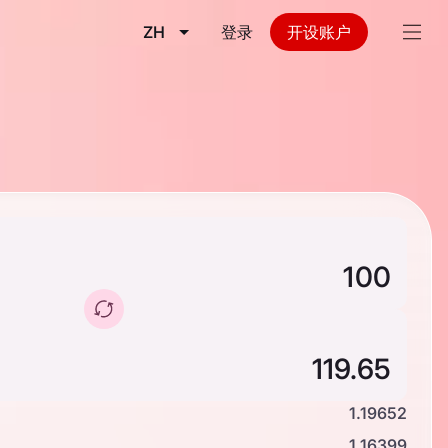
ZH
登录
开设账户
1.19652
1.16399