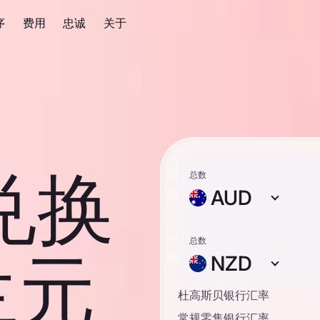
序
费用
忠诚
关于
兑换
总数
AUD
总数
兰元
NZD
杜高斯贝银行汇率
常规零售银行汇率