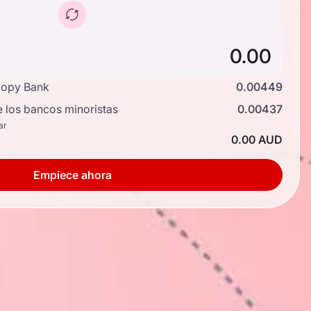
copy Bank
0.00449
e los bancos minoristas
0.00437
ar
0.00 AUD
Empiece ahora