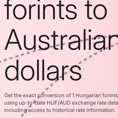
forints to
Australia
dollars
Get the exact conversion of 1 Hungarian forints 
using up-to-date HUF/AUD exchange rate dat
including access to historical rate information.