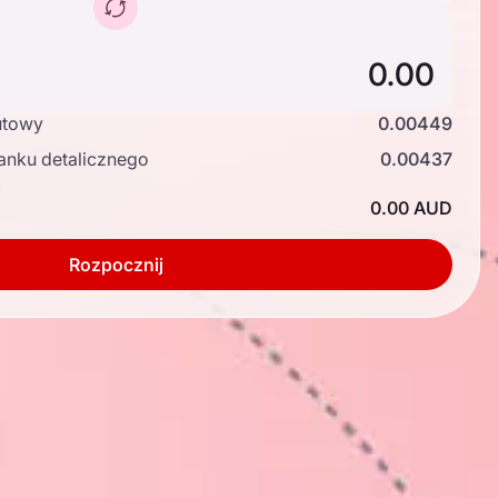
utowy
0.00449
anku detalicznego
0.00437
ć
0.00 AUD
Rozpocznij