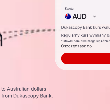
Kwota
AUD
n
Dukascopy Bank kurs wal
Regularny kurs wymiany b
* stawki bankowe mogą się różni
Oszczędzasz do
to Australian dollars
a from Dukascopy Bank,