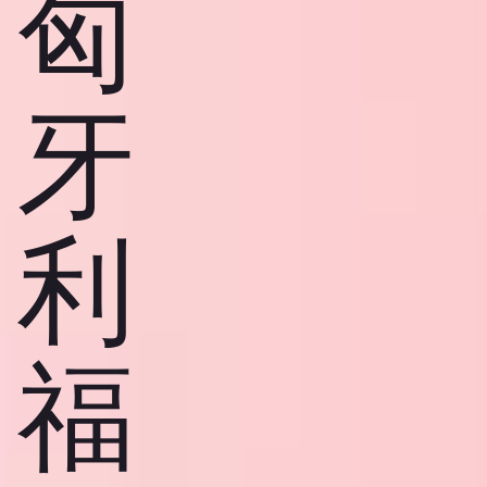
匈
牙
利
福