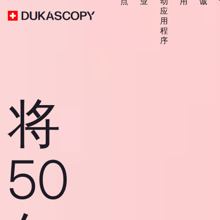
点
业
动
用
诚
应
用
程
序
将
50