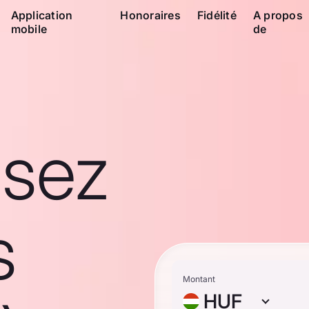
Application
Honoraires
Fidélité
A propos
mobile
de
ssez
s
Montant
HUF