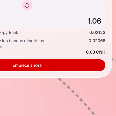
copy Bank
0.02123
e los bancos minoristas
0.02065
ar
0.03 CNH
Empiece ahora