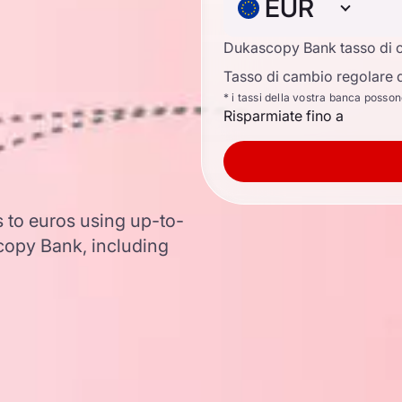
EUR
Dukascopy Bank tasso di 
Tasso di cambio regolare d
* i tassi della vostra banca posso
Risparmiate fino a
s to euros using up-to-
opy Bank, including