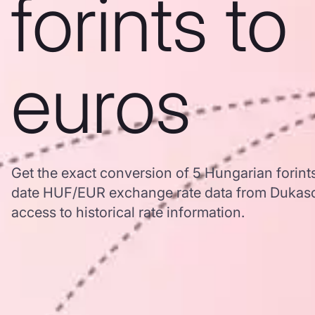
forints to
euros
Get the exact conversion of 5 Hungarian forint
date HUF/EUR exchange rate data from Dukasc
access to historical rate information.