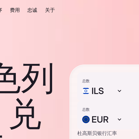
序
费用
忠诚
关于
以色列
总数
ILS
 兑
总数
EUR
杜高斯贝银行汇率