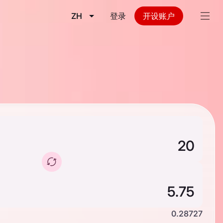
ZH
登录
开设账户
0.28727