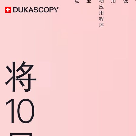
点
业
动
用
诚
应
用
程
序
将
10