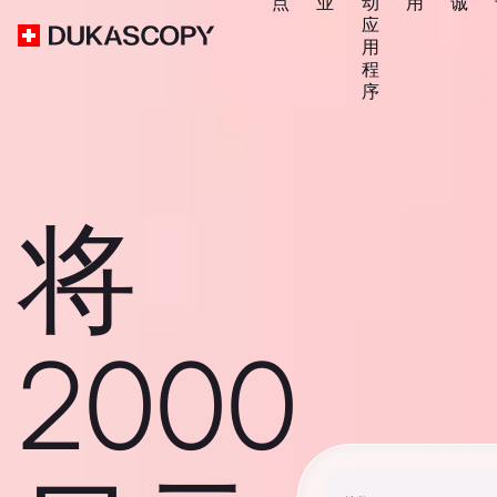
点
业
动
用
诚
应
用
程
序
将
2000