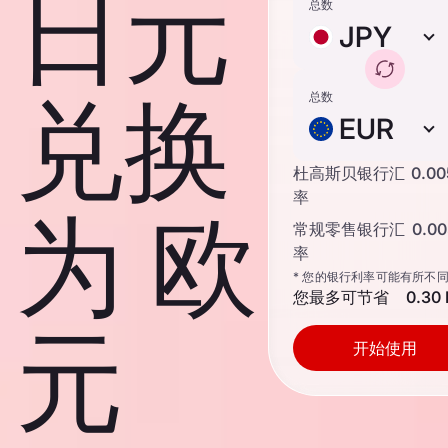
日元
总数
JPY
兑换
总数
EUR
杜高斯贝银行汇
0.0
率
为 欧
常规零售银行汇
0.0
率
* 您的银行利率可能有所不
您最多可节省
0.30
元
开始使用