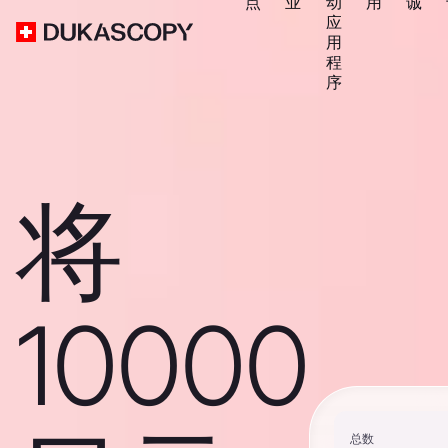
点
业
动
用
诚
应
用
程
序
将
10000
总数