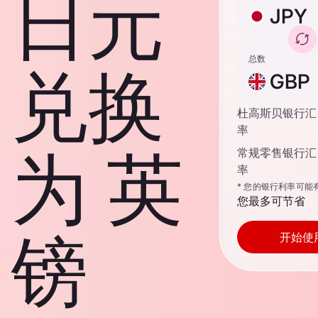
日元
JPY
总数
兑换
GBP
杜高斯贝银行汇
率
为 英
常规零售银行汇
率
* 您的银行利率可能
您最多可节省
镑
开始使