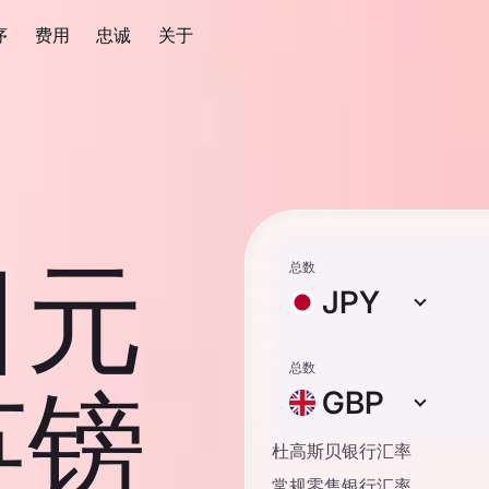
序
费用
忠诚
关于
日元
总数
JPY
总数
英镑
GBP
杜高斯贝银行汇率
常规零售银行汇率