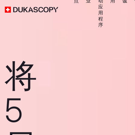
点
业
动
用
诚
应
用
程
序
将
5