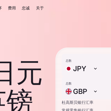
序
费用
忠诚
关于
 日元
总数
JPY
总数
英镑
GBP
杜高斯贝银行汇率
常规零售银行汇率