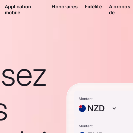
Application
Honoraires
Fidélité
A propos
mobile
de
ssez
s
Montant
NZD
Montant