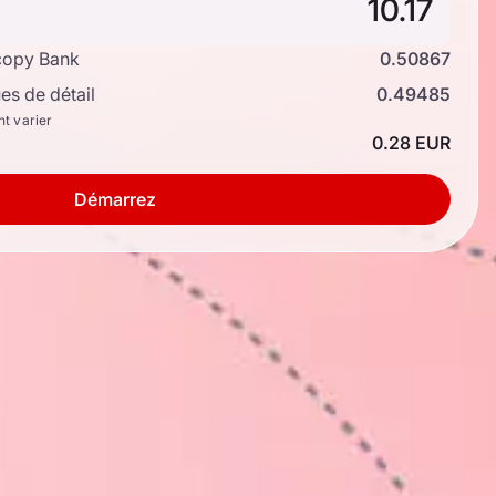
copy Bank
0.50867
s de détail
0.49485
nt varier
0.28 EUR
Démarrez