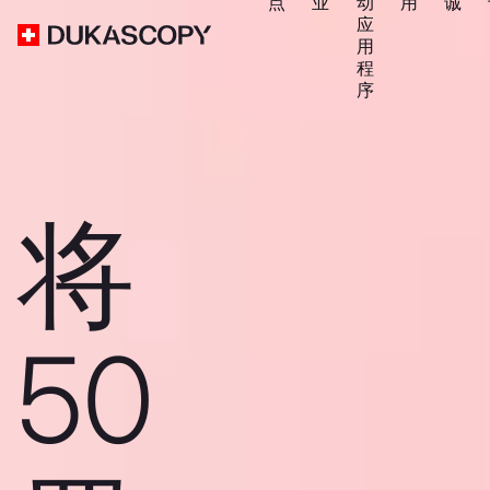
点
业
动
用
诚
应
用
程
序
将
50