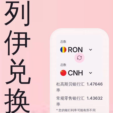
列
伊
总数
RON
兑
总数
CNH
杜高斯贝银行汇
1.47646
换
率
常规零售银行汇
1.43632
率
* 您的银行利率可能有所不同