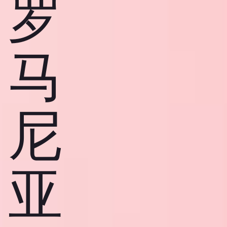
罗
马
尼
亚