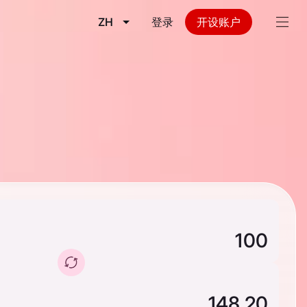
ZH
登录
开设账户