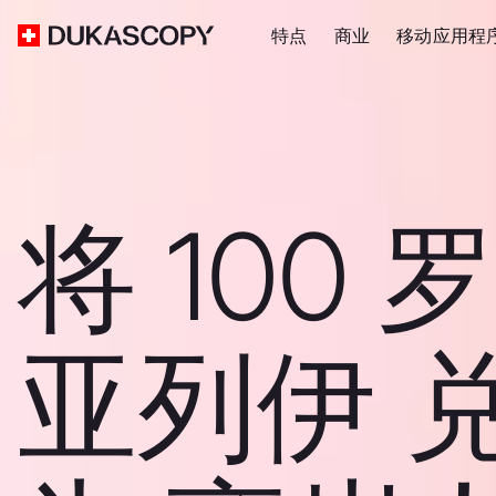
特点
商业
移动应用程
将 100
亚列伊 