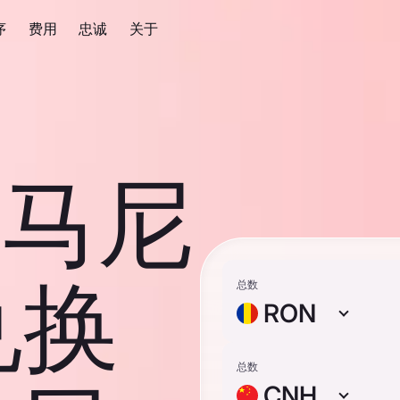
序
费用
忠诚
关于
 罗马尼
兑换
总数
RON
总数
CNH