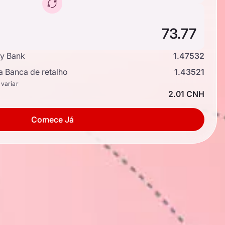
y Bank
1.47532
a Banca de retalho
1.43521
 variar
2.01 CNH
Comece Já