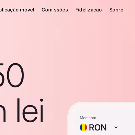
plicação móvel
Comissões
Fidelização
Sobre
50
 lei
Montante
RON