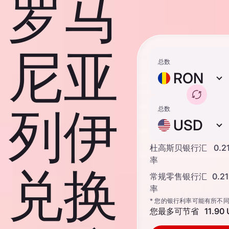
罗马
尼亚
总数
RON
列伊
总数
USD
杜高斯贝银行汇
0.2
率
兑换
常规零售银行汇
0.2
率
* 您的银行利率可能有所不
您最多可节省
11.90