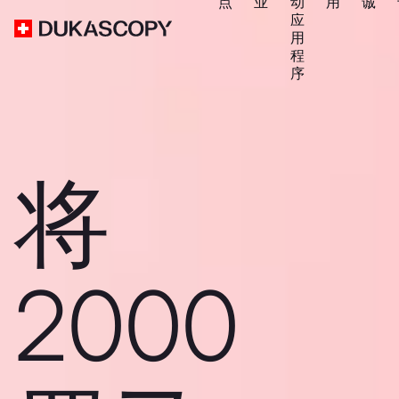
点
业
动
用
诚
应
用
程
序
将
2000