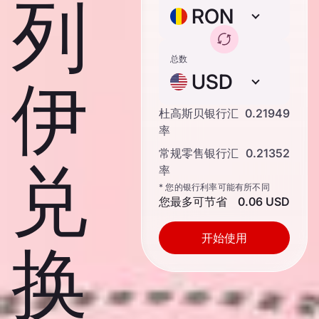
列
RON
总数
USD
伊
杜高斯贝银行汇
0.21949
率
常规零售银行汇
0.21352
兑
率
* 您的银行利率可能有所不同
您最多可节省
0.06 USD
开始使用
换