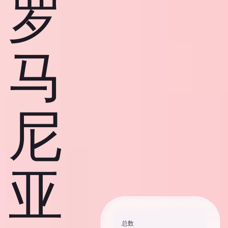
罗
马
尼
亚
总数