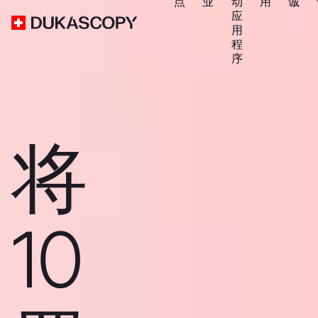
点
业
动
用
诚
应
用
程
序
将
10