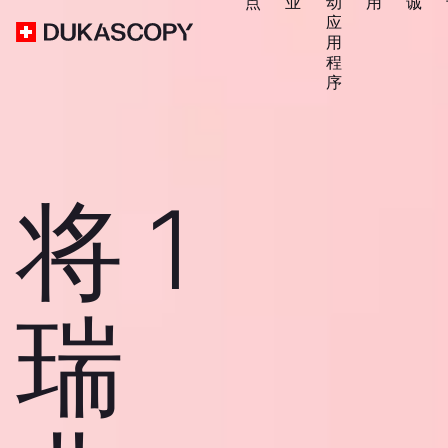
点
业
动
用
诚
应
用
程
序
将 1
瑞