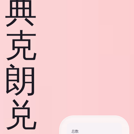
典
克
朗
兑
总数