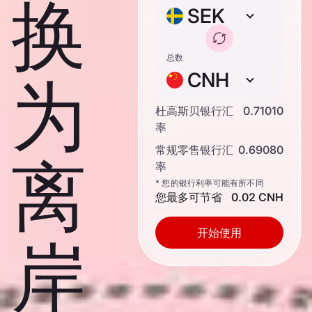
换
SEK
总数
CNH
为
杜高斯贝银行汇
0.71010
率
常规零售银行汇
0.69080
离
率
* 您的银行利率可能有所不同
您最多可节省
0.02 CNH
开始使用
岸