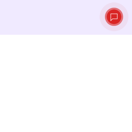
实时汇率
查看最新汇率，并在最佳时机进行兑换