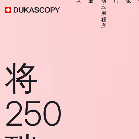
点
业
动
用
诚
应
用
程
序
将
250