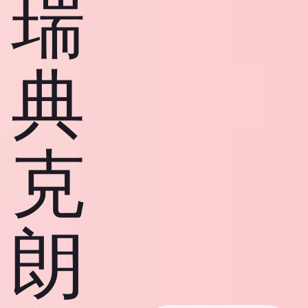
瑞
典
克
朗