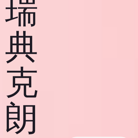
瑞
典
克
朗