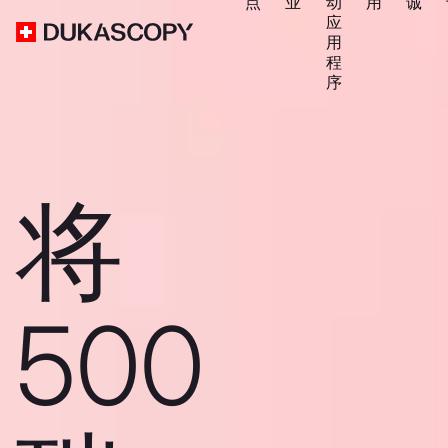
点
业
动
用
诚
应
用
程
序
将
500