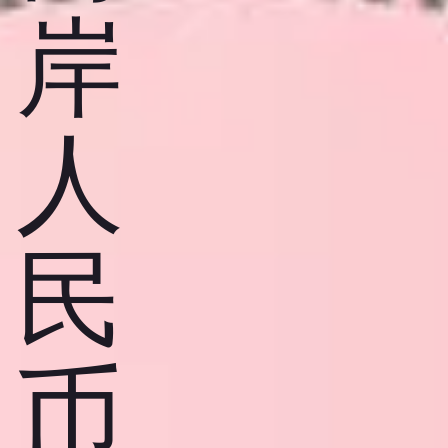
岸
人
民
币