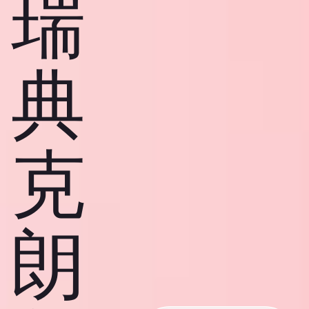
瑞
典
克
朗