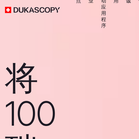
点
业
动
用
诚
应
用
程
序
将
100