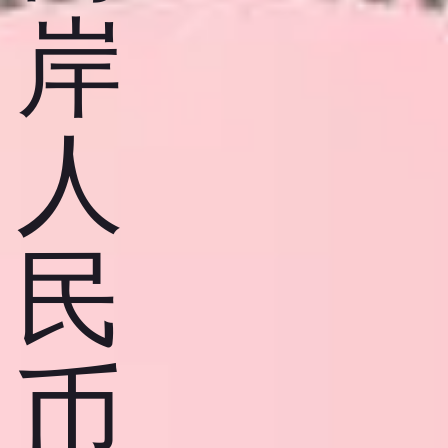
岸
人
民
币