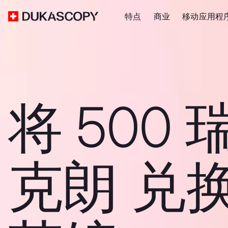
特点
商业
移动应用程
将 500 
克朗 兑