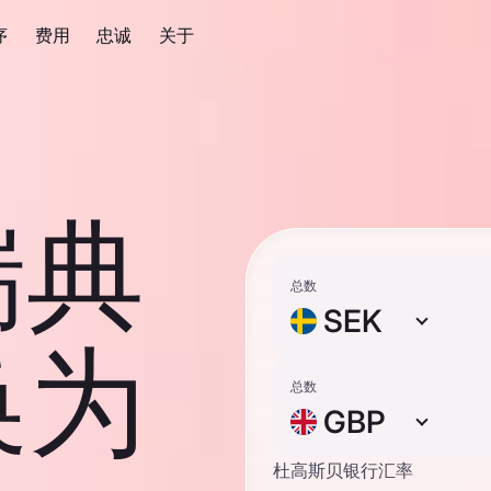
序
费用
忠诚
关于
瑞典
总数
SEK
换为
总数
GBP
杜高斯贝银行汇率