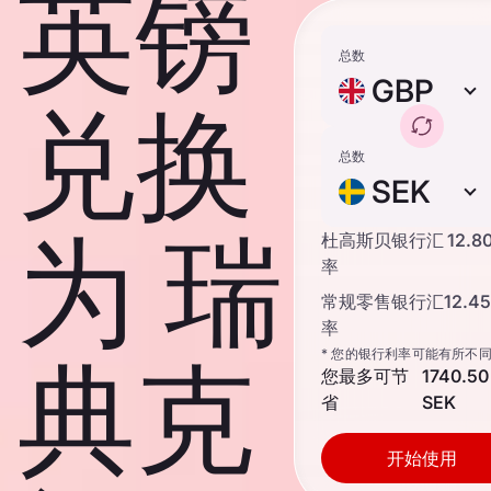
英镑
总数
GBP
兑换
总数
SEK
为 瑞
杜高斯贝银行汇
12.8
率
常规零售银行汇
12.4
率
* 您的银行利率可能有所不
典克
您最多可节
1740.50
省
SEK
开始使用