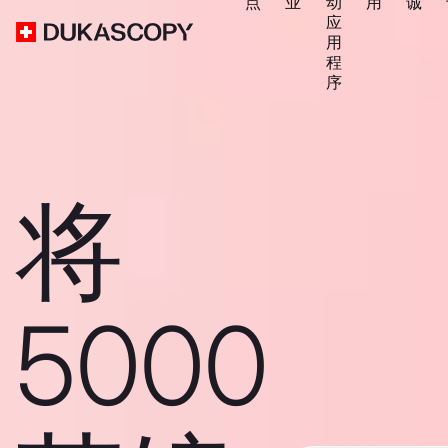
点
业
动
用
诚
应
用
程
序
将
5000