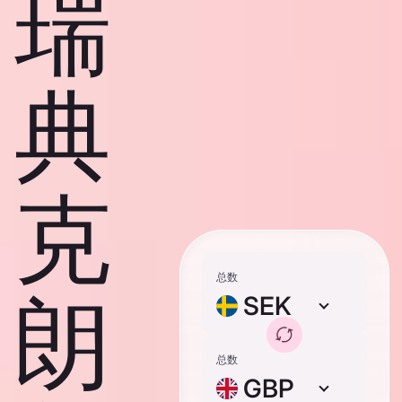
瑞
典
克
总数
朗
SEK
总数
GBP