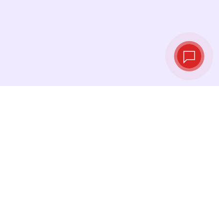
实时汇率
查看最新汇率，并在最佳时机进行兑换