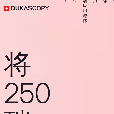
点
业
动
用
诚
应
用
程
序
将
250