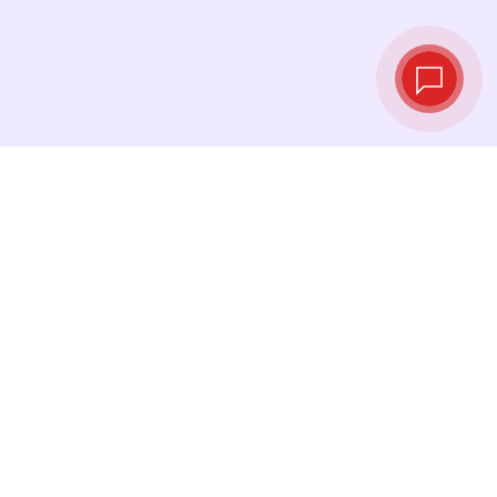
实时汇率
查看最新汇率，并在最佳时机进行兑换