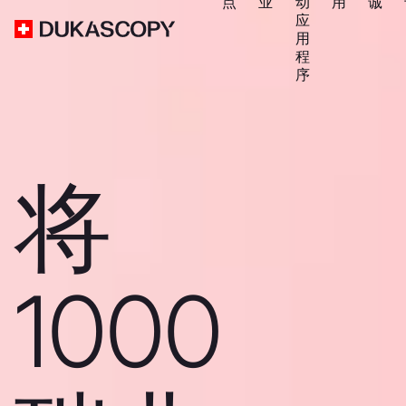
点
业
动
用
诚
应
用
程
序
将
1000