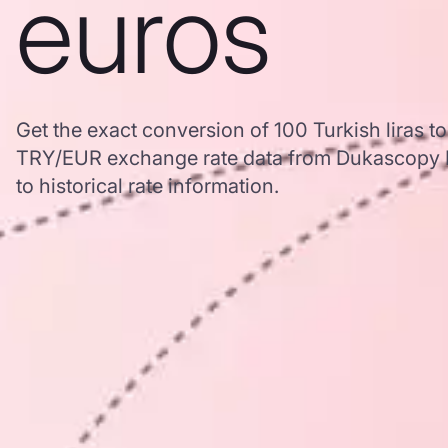
euros
Get the exact conversion of 100 Turkish liras t
TRY/EUR exchange rate data from Dukascopy B
to historical rate information.