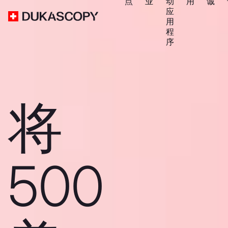
点
业
动
用
诚
应
用
程
序
将
500