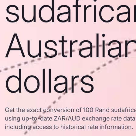
sudafrica
Australia
dollars
Get the exact conversion of 100 Rand sudafrica
using up-to-date ZAR/AUD exchange rate dat
including access to historical rate information.