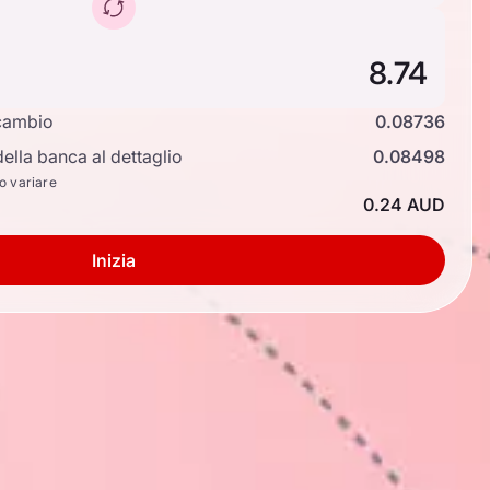
cambio
0.08736
ella banca al dettaglio
0.08498
no variare
0.24 AUD
Inizia