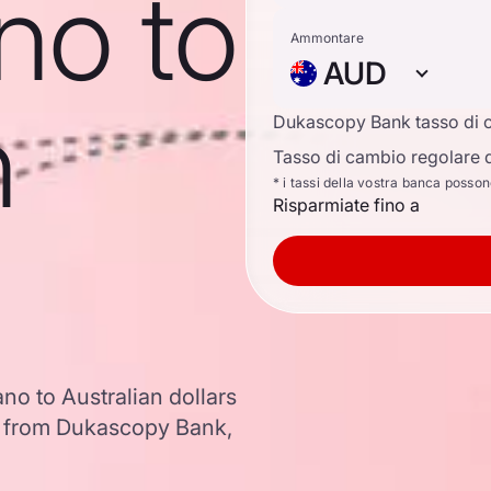
no to
Ammontare
AUD
n
Dukascopy Bank tasso di 
Tasso di cambio regolare d
* i tassi della vostra banca posso
Risparmiate fino a
no to Australian dollars
a from Dukascopy Bank,