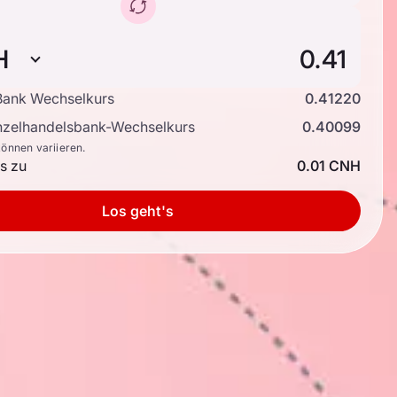
H
ank Wechselkurs
0.41220
inzelhandelsbank-Wechselkurs
0.40099
können variieren.
is zu
0.01 CNH
Los geht's