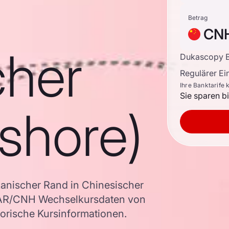
Betrag
CN
cher
Dukascopy B
Regulärer E
Ihre Banktarife 
Sie sparen b
shore)
anischer Rand in Chinesischer
 ZAR/CNH Wechselkursdaten von
torische Kursinformationen.