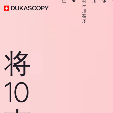
点
业
动
用
诚
应
用
程
序
将
10