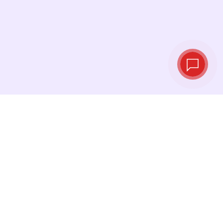
实时汇率
查看最新汇率，并在最佳时机进行兑换