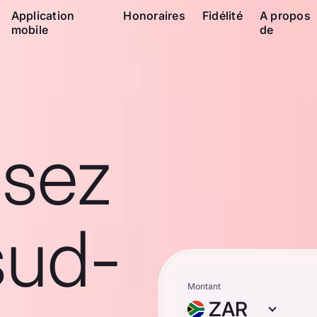
Application
Honoraires
Fidélité
A propos
mobile
de
ssez
sud-
Montant
ZAR