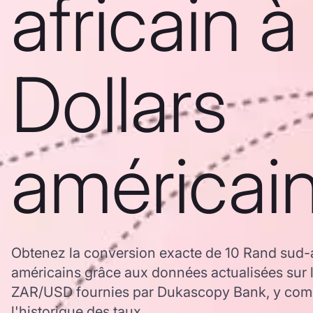
africain à
Dollars
américai
Obtenez la conversion exacte de 10 Rand sud-a
américains grâce aux données actualisées sur 
ZAR/USD fournies par Dukascopy Bank, y comp
l'historique des taux.