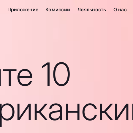
с
Приложение
Комиссии
Лояльность
О нас
те 10
рикански