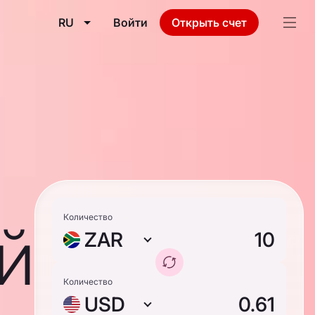
RU
Войти
Открыть счет
й
Количество
ZAR
Количество
USD