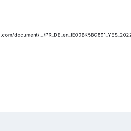
nfo.com/document/.../PR_DE_en_IE00BK5BC891_YES_2022