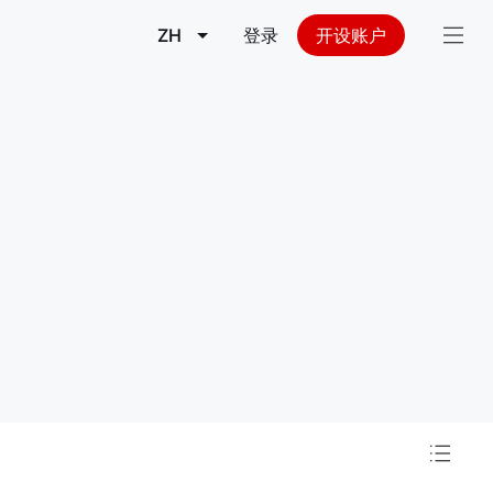
ZH
登录
开设账户