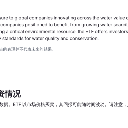
 to global companies innovating across the water value cha
 companies positioned to benefit from growing water scarcit
ng a critical environmental resource, the ETF offers investo
y standards for water quality and conservation.
去的表现并不代表未来的结果。
资情况
统计数据。ETF 以市场价格买卖，其回报可能随时间波动。请注意，