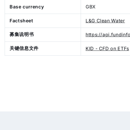
Base currency
GBX
Factsheet
L&G Clean Water
募集说明书
https://api.fundi
关键信息文件
KID - CFD on ETFs