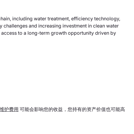
in, including water treatment, efficiency technology,
y challenges and increasing investment in clean water
rs access to a long-term growth opportunity driven by
维护费用
可能会影响您的收益，您持有的资产价值也可能高