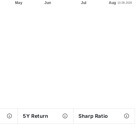
5Y Return
Sharp Ratio