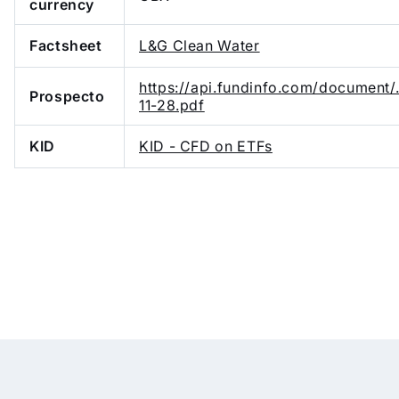
currency
Factsheet
L&G Clean Water
https://api.fundinfo.com/documen
Prospecto
11-28.pdf
KID
KID - CFD on ETFs