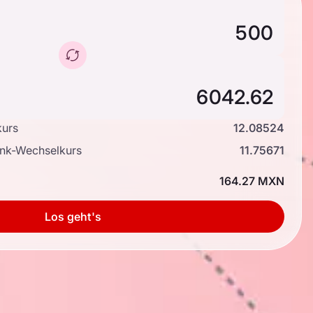
kurs
12.08524
ank-Wechselkurs
11.75671
164.27 MXN
Los geht's