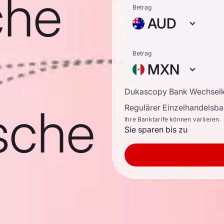
che
Betrag
AUD
Betrag
MXN
Dukascopy Bank Wechsel
sche
Regulärer Einzelhandelsb
Ihre Banktarife können variieren.
Sie sparen bis zu