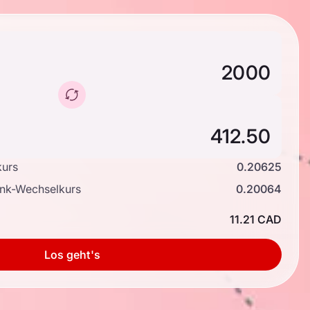
kurs
0.20625
ank-Wechselkurs
0.20064
11.21 CAD
Los geht's