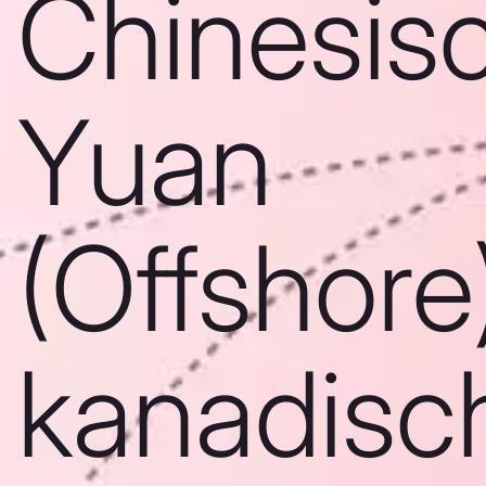
Chinesis
Yuan
(Offshore)
kanadisc